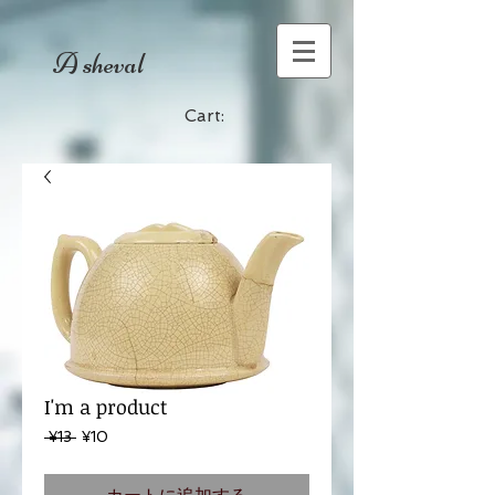
A sheval
Cart:
I'm a product
通
セ
 ¥13 
¥10
常
ー
価
ル